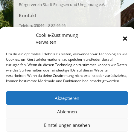
Bürgerverein Stadt Eldagsen und Umgebung e.V.
Kontakt
Telefon: 05044 – 8 82 46 46
E-Mail: kontakt@buergerverein-stadteldagsen.de
Cookie-Zustimmung
verwalten
EU-Streitschlichtung
Die Europäische Kommission stellt eine Plattform zur
Um dir ein optimales Erlebnis zu bieten, verwenden wir Technologien wie
Cookies, um Geräteinformationen zu speichern und/oder darauf
Online-Streitbeilegung (OS) bereit:
zuzugreifen. Wenn du diesen Technologien zustimmst, können wir Daten
https://ec.europa.eu/consumers/odr/
.
wie das Surfverhalten oder eindeutige IDs auf dieser Website
Unsere E-Mail-Adresse finden Sie oben im Impressum.
verarbeiten. Wenn du deine Zustimmung nicht erteilst oder zurückziehst,
können bestimmte Merkmale und Funktionen beeinträchtigt werden.
Verbraucher­streit­beilegung/Universal­
schlichtungs­stelle
Akzeptieren
Wir sind nicht bereit oder verpflichtet, an
Streitbeilegungsverfahren vor einer
Ablehnen
Verbraucherschlichtungsstelle teilzunehmen.
Einstellungen ansehen
© 2023 Bürgerverein Stadt Eldagsen und Umgebung