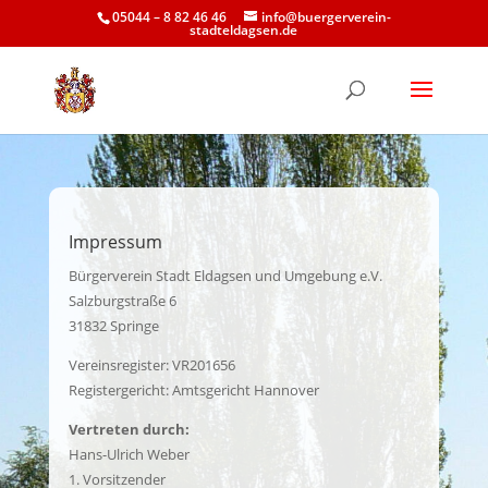
05044 – 8 82 46 46
info@buergerverein-
stadteldagsen.de
Impressum
Bürgerverein Stadt Eldagsen und Umgebung e.V.
Salzburgstraße 6
31832 Springe
Vereinsregister: VR201656
Registergericht: Amtsgericht Hannover
Vertreten durch:
Hans-Ulrich Weber
1. Vorsitzender