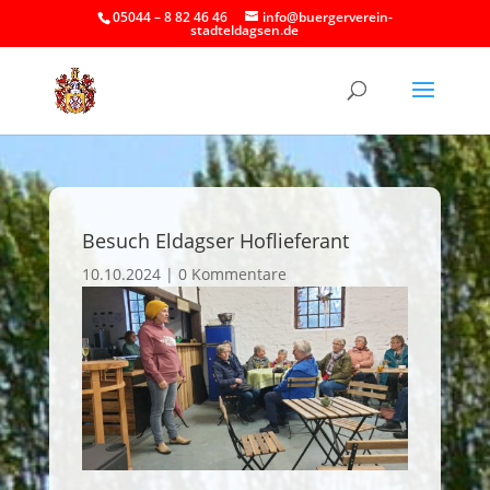
05044 – 8 82 46 46
info@buergerverein-
stadteldagsen.de
Besuch Eldagser Hoflieferant
10.10.2024
|
0 Kommentare