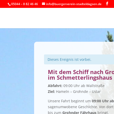
05044 – 8 82 46 46
info@buergerverein-stadteldagsen.de
Dieses Ereignis ist vorbei.
Mit dem Schiff nach G
im Schmetterlingshaus 
Abfahrt:
09:00 Uhr ab Wallstraße
Ziel:
Hameln – Grohnde – Uslar
Unsere Fahrt beginnt um
09:00 Uhr ab
sagenumwobene Geschichte. Von dort a
bis zum
Grohnder Fährhaus
bringt.