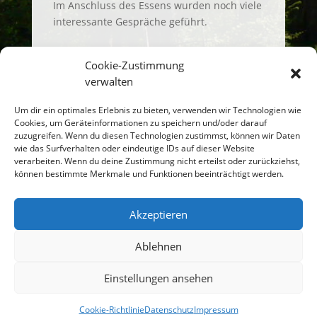
Im Anschluss des Essens wurden noch viele
interessante Gespräche geführt.
Cookie-Zustimmung
verwalten
Um dir ein optimales Erlebnis zu bieten, verwenden wir Technologien wie
Einen Kommentar
Cookies, um Geräteinformationen zu speichern und/oder darauf
abschicken
zuzugreifen. Wenn du diesen Technologien zustimmst, können wir Daten
wie das Surfverhalten oder eindeutige IDs auf dieser Website
verarbeiten. Wenn du deine Zustimmung nicht erteilst oder zurückziehst,
Du musst
angemeldet
sein, um einen
können bestimmte Merkmale und Funktionen beeinträchtigt werden.
Kommentar abzugeben.
Akzeptieren
Ablehnen
Einstellungen ansehen
© 2023 Bürgerverein Stadt Eldagsen und Umgebung
e.V.
Cookie-Richtlinie
Datenschutz
Impressum