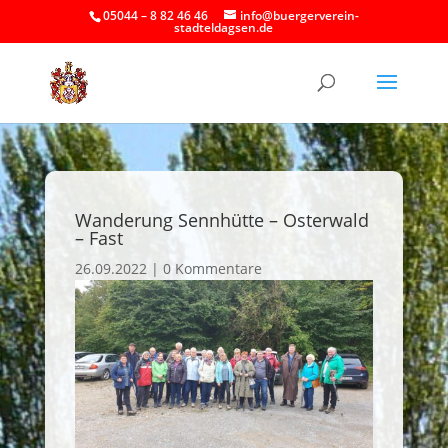
05044 – 8 82 46 46
info@buergerverein-
stadteldagsen.de
Wanderung Sennhütte – Osterwald
– Fast
26.09.2022
|
0 Kommentare