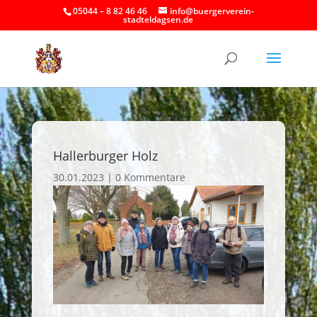
05044 – 8 82 46 46
info@buergerverein-
stadteldagsen.de
Hallerburger Holz
30.01.2023
|
0 Kommentare