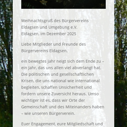
Weihnachtsgruß des Bürgervereins
Eldagsen und Umgebung e.V.
Eldagsen, im Dezember 2025
Liebe Mitglieder und Freunde des
Bürgervereins Eldagsen,
ein bewegtes Jahr neigt sich dem Ende zu –
ein Jahr, das uns allen viel abverlangt hat.
Die politischen und gesellschaftlichen
Krisen, die uns national wie international
begleiten, schaffen Unsicherheit und
fordern unsere Zuversicht heraus. Umso
wichtiger ist es, dass wir Orte der
Gemeinschaft und des Miteinanders haben
– wie unseren Bürgerverein.
Euer Engagement, eure Mitgliedschaft und