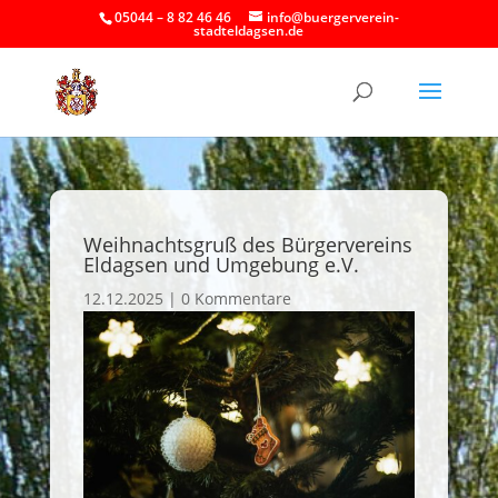
05044 – 8 82 46 46
info@buergerverein-
stadteldagsen.de
Weihnachtsgruß des Bürgervereins
Eldagsen und Umgebung e.V.
12.12.2025
|
0 Kommentare