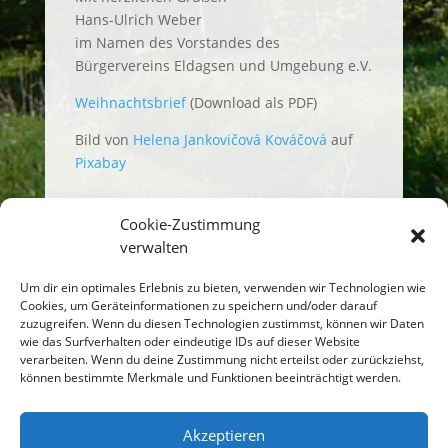
Hans-Ulrich Weber
im Namen des Vorstandes des
Bürgervereins Eldagsen und Umgebung e.V.
Weihnachtsbrief
(Download als PDF)
Bild von
Helena Jankovičová Kováčová
auf
Pixabay
Cookie-Zustimmung
verwalten
Um dir ein optimales Erlebnis zu bieten, verwenden wir Technologien wie
Einen Kommentar
Cookies, um Geräteinformationen zu speichern und/oder darauf
abschicken
zuzugreifen. Wenn du diesen Technologien zustimmst, können wir Daten
wie das Surfverhalten oder eindeutige IDs auf dieser Website
verarbeiten. Wenn du deine Zustimmung nicht erteilst oder zurückziehst,
Du musst
angemeldet
sein, um einen
können bestimmte Merkmale und Funktionen beeinträchtigt werden.
Kommentar abzugeben.
Akzeptieren